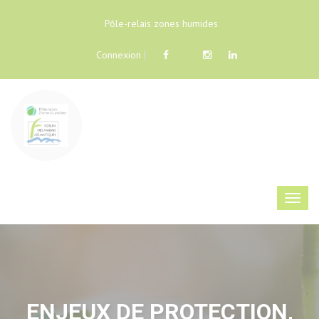
Pôle-relais zones humides
Connexion
|
ENJEUX DE PROTECTION,