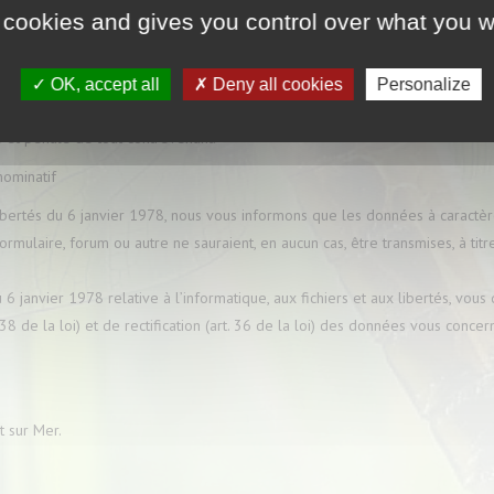
enu de
www.forum-zones-humides.org
relève par conséquent des législatio
 cookies and gives you control over what you w
tellectuelle.
eprésentation et/ou rediffusion, en tout ou partie, sur tout support électro
OK, accept all
Deny all cookies
Personalize
e et préalable. Toute extraction ou tentative d’extraction, fut-elle totale ou
e et pénale de tout contrevenant.
nominatif
libertés du 6 janvier 1978, nous vous informons que les données à caractèr
ormulaire, forum ou autre ne sauraient, en aucun cas, être transmises, à titr
 6 janvier 1978 relative à l’informatique, aux fichiers et aux libertés, vous
 à 38 de la loi) et de rectification (art. 36 de la loi) des données vous concer
 sur Mer.