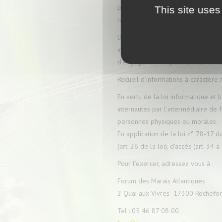
partenaires. La protection du cont
This site uses
relatives au droit de la propriété in
Dès lors, toute reproduction et/ou r
interdites sauf autorisation express
d’engager les responsabilités civil
Recueil d’informations à caractère 
En vertu de la loi informatique et 
internautes par l’intermédiaire de f
personnes physiques ou morales.
En application de la loi n° 78-17 du
(art. 26 de la loi), d’accès (art. 34
Pour l’exercer, adressez vous à :
Forum des Marais Atlantiques
2 Quai aux Vivres 17300 Rochefort
Tel : 05 46 87 08 00