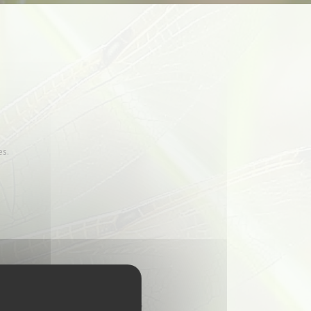
es.
nformations, bases de données,
eurs, à l’exception des données des