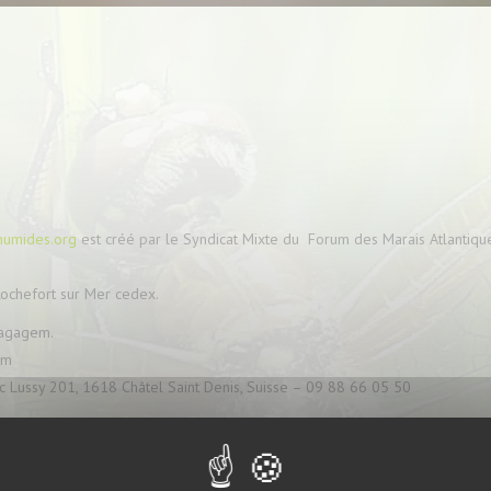
humides.org
est créé par le Syndicat Mixte du Forum des Marais Atlantiqu
ochefort sur Mer cedex.
Bagagem.
em
c Lussy 201, 1618 Châtel Saint Denis, Suisse – 09 88 66 05 50
s fournit l’accès et l’utilisation du présent site web et de son contenu (i
 photographies…). Tous ces éléments sont de propriété des éditeurs, financ