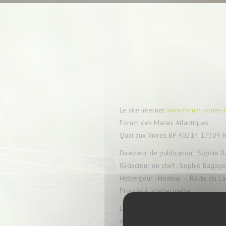
Le site internet
www.forum-zones-
Forum des Marais Atlantiques
Quai aux Vivres BP 40214 17304 R
Directeur de publication : Sophie 
Rédacteur en chef : Sophie Bagag
Hébergeur : Hosteur – Route du La
Propriété intellectuelle
Le Forum des Marais Atlantiques vou
données, fichiers, textes, images,