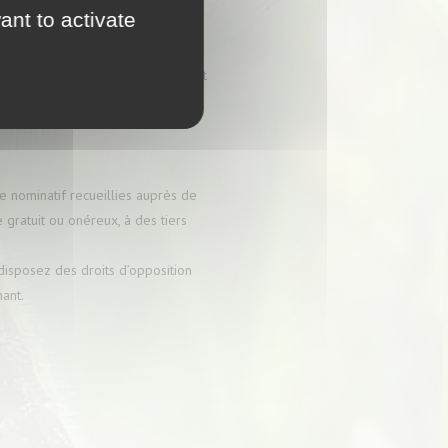
ns nationales et internationales
ant to activate
nique ou non, présent ou futur, sont
 partielle, est susceptible
e nominatif recueillies auprès de
e gratuit ou onéreux, à des tiers
 disposez des droits d’opposition
nant.