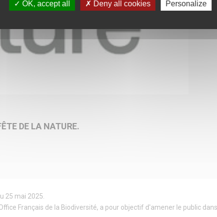
OK, accept all
Deny all cookies
Personalize
FÊTE DE LA NATURE.
au 25 mai 2025.
ffice Français de la Biodiversité, a pour objectif d'amener le public dan