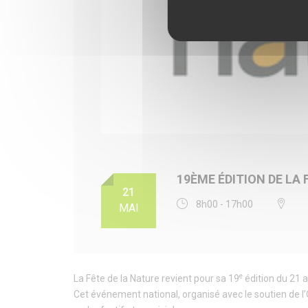
19ÈME ÉDITION DE LA 
21
8h00 - 17h00
MAI
e
La Fête de la Nature revient pour sa 19
édition du 21 
Cet événement national, organisé avec le soutien de l’O