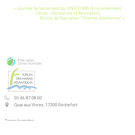
«
Journée de lancement du CPER ECRIN (Environnement,
évènement
Climat – Recherche et INnovation)
Retour de l’opération “Chantier d’automne”
»
Navigation
05 46 87 08 00
Quai aux Vivres, 17300 Rochefort
Zones humides
Le FMA
Programmes et actions