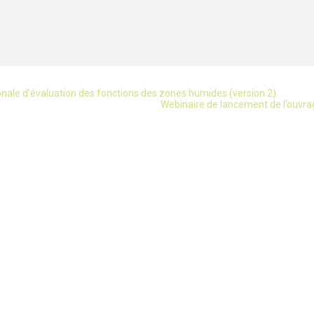
ale d’évaluation des fonctions des zones humides (version 2).
Webinaire de lancement de l’ouvrag
NOUS SUIVRE
mides
S'INSCRIRE À NOTRE NEWS
es et actions
ation
C'est par ici