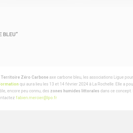
 BLEU”
 Territoire Zéro Carbone
axe carbone bleu, les associations Ligue pou
formation
qui aura lieu les 13 et 14 février 2024 à La Rochelle. Elle a po
ôle, encore peu connu, des
zones humides littorales
dans ce concept. 
ontactez
fabien.mercier@lpo.fr