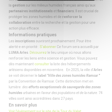
la
gestion
sur les milieux humides français ainsi qu’aux
partenaires institutionnels
et
financiers
. Il est crucial de
protéger les zones humides et de
renforcer la
collaboration
entre la recherche et la gestion pour une
action plus efficace.
Informations pratiques
Les
inscriptions
ouvriront prochainement. Pour être
alerté·e en priorité :
S’abonner
Ce forum sera accueilli par
LUMA Arles
.
Découvrez
le lieu unique où nous allons
renforcer les liens entre science et gestion. Vous pouvez
dès maintenant
consulter
la liste des hébergements
arlésiens disponibles en novembre. En 2025, la ville d’
Arles
se voit décerner le
label
"
Ville des zones humides Ramsar
"
par la Convention de Ramsar. Cette distinction met en
lumière
des
efforts exceptionnels de sauvegarde des zones
humides
urbaines en faveur des populations et de la nature
. 74
villes sont ainsi accréditées dans 27 pays.
En savoir plus
Voir l’évènement sur le site de la Tour du Valat