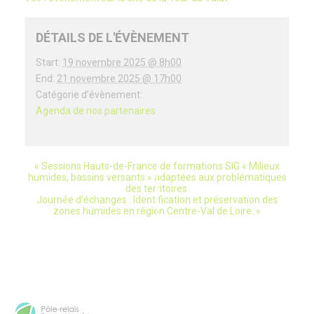
DÉTAILS DE L'ÉVÈNEMENT
Start:
19 novembre 2025 @ 8h00
End:
21 novembre 2025 @ 17h00
Catégorie d’évènement:
Agenda de nos partenaires
«
Sessions Hauts-de-France de formations SIG « Milieux
évènement
humides, bassins versants » adaptées aux problématiques
des territoires.
Navigation
Journée d’échanges : Identification et préservation des
zones humides en région Centre-Val de Loire.
»