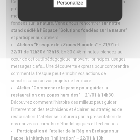
Cette année encore, le Forum des Marais Atlantiques sera
Personalize
présent au Carrefour des Gestions Locales de l’Eau pour
mettre en lumière les zones humides et les solutions
fondées sur la nature. Venez nous rencontrer
sur notre
stand dédié à l’Espace “Solutions fondées sur la nature”
et participer aux ateliers :
Ateliers “Fresque des Zones Humides” – 21/01 et
22/01 de 12h30 à 13h15.
En 30 à 45 minutes, plongez au
cœur de cet outil pédagogique innovant : principes, usages,
messages clefs… Une découverte express pour comprendre
comment la fresque peut enrichir vos actions de
sensibilisation ou vos projets de territoire.
Atelier “Comprendre le passé pour guider la
restauration des zones humides” – 21/01 à 14h30.
Découvrez comment l’histoire des milieux peut guider
l’intervention des techniciens et éclairer les stratégies de
restauration. L’atelier se clôturera par la présentation de
nos nouveaux carnets méthodologiques et techniques.
Participation à l’atelier de la Région Bretagne sur
l’appel à initiatives “Infiltration” – 22/01 à 10h.