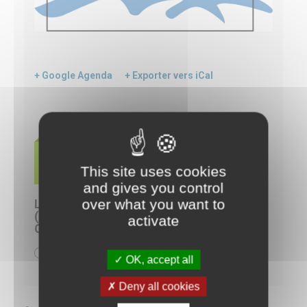
+ Google Agenda
+ Exporter vers iCal
21
JAN
This site uses cookies
and gives you control
over what you want to
LE FORUM DES MARAIS ATLANTIQUES
(FMA) VOUS DONNE RENDEZ-VOUS AU
activate
CGLE LES 21 ET 22 JANVIER À RENNES !
8h00 - 17h00
OK, accept all
Deny all cookies