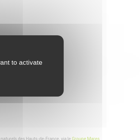
ant to activate
 EN 2024 !
naturels des Hauts-de-France, via le
Groupe Mares