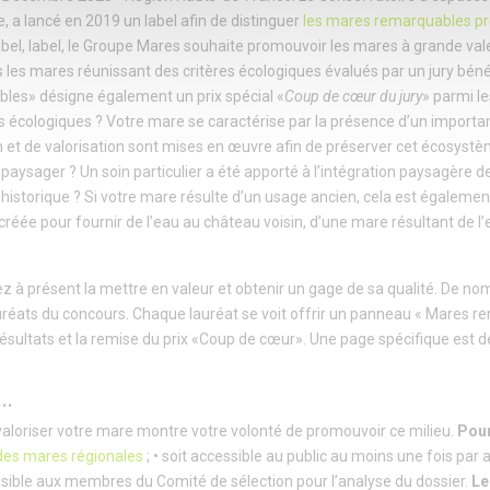
e, a lancé en 2019 un label afin de distinguer
les mares remarquables pr
abel, label, le Groupe Mares souhaite promouvoir les mares à grande val
s les mares réunissant des critères écologiques évalués par un jury bén
les» désigne également un prix spécial «
Coup de cœur du jury
» parmi le
ts écologiques ? Votre mare se caractérise par la présence d’un importan
n et de valorisation sont mises en œuvre afin de préserver cet écosystè
t paysager ? Un soin particulier a été apporté à l’intégration paysagère
 historique ? Si votre mare résulte d’un usage ancien, cela est égalemen
éée pour fournir de l’eau au château voisin, d’une mare résultant de l’
 à présent la mettre en valeur et obtenir un gage de sa qualité. De n
 lauréats du concours. Chaque lauréat se voit offrir un panneau « Mares re
ésultats et la remise du prix «Coup de cœur». Une page spécifique est d
s…
aloriser votre mare montre votre volonté de promouvoir ce milieu.
Pour
 des mares régionales
; • soit accessible au public au moins une fois par
essible aux membres du Comité de sélection pour l’analyse du dossier.
Le