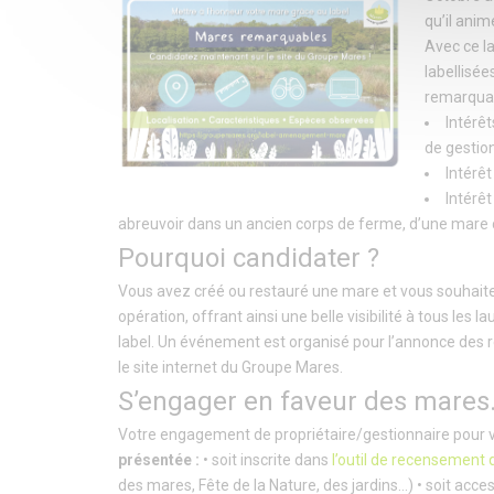
qu’il anim
Avec ce l
labellisée
remarquab
Intérê
de gestio
Intérê
Intérêt
abreuvoir dans un ancien corps de ferme, d’une mare cr
Pourquoi candidater ?
Vous avez créé ou restauré une mare et vous souhaitez
opération, offrant ainsi une belle visibilité à tous les
label. Un événement est organisé pour l’annonce des r
le site internet du Groupe Mares.
S’engager en faveur des mare
Votre engagement de propriétaire/gestionnaire pour v
présentée :
• soit inscrite dans
l’outil de recensement
des mares, Fête de la Nature, des jardins…) • soit acc