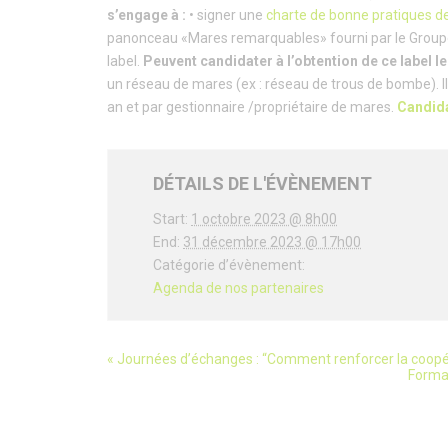
s’engage à :
• signer une
charte de bonne pratiques d
panonceau «Mares remarquables» fourni par le Groupe Mar
label.
Peuvent candidater à l’obtention de ce label le
un réseau de mares (ex : réseau de trous de bombe). Il 
an et par gestionnaire /propriétaire de mares.
Candida
DÉTAILS DE L'ÉVÈNEMENT
Start:
1 octobre 2023 @ 8h00
End:
31 décembre 2023 @ 17h00
Catégorie d’évènement:
Agenda de nos partenaires
«
Journées d’échanges : “Comment renforcer la coopérati
évènement
Format
Navigation