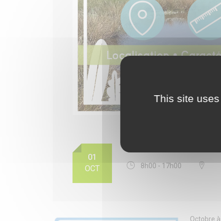
This site uses
MARES REMARQUABLES 
01
8h00 - 17h00
OCT
Octobre à