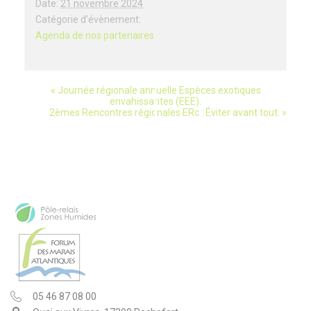
Date:
21 novembre 2024
Catégorie d’évènement:
Agenda de nos partenaires
«
Journée régionale annuelle Espèces exotiques
évènement
envahissantes (EEE).
2èmes Rencontres régionales ERc : Éviter avant tout.
»
Navigation
05 46 87 08 00