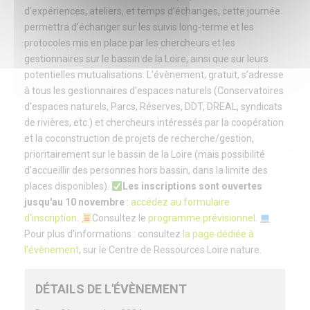
d’expériences, ateliers, et temps d’échanges, cette journée
permettra d’échanger sur les suivis long-terme et les
protocoles mis en place par les chercheurs et les
gestionnaires sur le bassin de la Loire, ainsi que sur leurs
potentielles mutualisations. L’évènement, gratuit, s’adresse
à tous les gestionnaires d’espaces naturels (Conservatoires
d'espaces naturels, Parcs, Réserves, DDT, DREAL, syndicats
de rivières, etc.) et chercheurs intéressés par la coopération
et la coconstruction de projets de recherche/gestion,
prioritairement sur le bassin de la Loire (mais possibilité
d’accueillir des personnes hors bassin, dans la limite des
places disponibles).
Les inscriptions sont ouvertes
jusqu'au 10 novembre
:
accédez au formulaire
d'inscription
.
Consultez le
programme prévisionnel
.
Pour plus d’informations : consultez
la page dédiée à
l’évènement
, sur le Centre de Ressources Loire nature.
DÉTAILS DE L'ÉVÈNEMENT