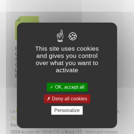
21
NOV
This site uses cookies
RENCONTRES CHERCHEURS /
GESTIONNAIRES 2024 : “VERS UNE
and gives you control
SYNERGIE CHERCHEURS-
over what you want to
GESTIONNAIRES POUR LES SUIVIS
activate
LONG-TERME SUR LES ZONES HUMIDES
ET COURS D’EAU”.
0h00 - 23h59
OK, accept all
Deny all cookies
Personalize
La
Fédération des Conservatoires d'espaces naturels
et la
Zone Atelier Loire - CNRS
organisent cette nouvelle
Rencontre Chercheurs/Gestionnaires
le
21 novembre
2024
au sein de l'INSA CVL à
Blois
(41). Alternant retours