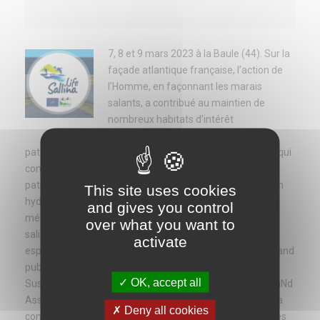
7, 8 et 9 mars 2023 à la Baule (44). Sur la
façade atlantique française, l’action de
l’Homme, en façonnant les marais
salants, a contribué au maintien de
nombreux habitats d’intérêt
communautaire et d’espèces
patrimoniales. C’est le cas de la Région Pays-de-la-Loire qui
compte près de 16 000 ha de marais salants et salés. Ce
patrimoine naturel est sous pression : absence de gestion
This site uses cookies
hydraulique, atterrissement, utilisation d’engins
and gives you control
mécaniques à des périodes sensibles d’une part, déprise
over what you want to
salicole et agricole d’autre part, développement des
activate
espèces invasives, méconnaissance des enjeux par le grand
public… C'est pourquoi, le projet LIFE Sallina (pour
OK, accept all
Sustainable Actions on Loire Lagoons for Improvement aNd
Assessment) vise entre 2018 et 2023 la restauration et la
Deny all cookies
conservation des habitats d’intérêt communautaire et des