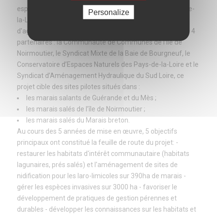
espèces des marais salants et salés de la Région Pays-de-
Personalize
la-Loire. Piloté par Cap Atlantique, la communauté
d'agglomération de la presqu'île de Guérande, appuyé de 4
partenaires : la Communauté de Communes de l’île de
Noirmoutier, le Syndicat Mixte de la Baie de Bourgneuf, le
Conservatoire d’Espaces Naturels des Pays-de-la-Loire et le
Syndicat d’Aménagement Hydraulique du Sud Loire, ce
projet cible des sites pilotes situés dans :
les marais salants de Guérande et du Mès ;
les marais salés de l’île de Noirmoutier ;
les marais salés du Marais breton.
Au cours des 5 années de mise en œuvre, 5 objectifs
principaux ont constitué la feuille de route du projet: -
restaurer les habitats d'intérêt communautaire (habitats
lagunaires, prés salés) et l'aménagement de sites de
nidification pour les laro-limicoles sur 390ha de marais -
gérer les espèces invasives sur 3000 ha - favoriser le
développement de pratiques de gestion pérennes et
durables - développer les connaissances sur les habitats et