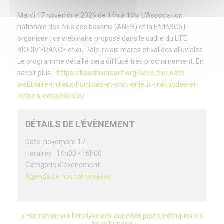
Mardi 17 novembre 2026 de 14h à 16h. L'Association
nationale des élus des bassins (ANEB) et la FédéSCoT
organisent ce webinaire proposé dans le cadre du LIFE
BIODIV’FRANCE et du Pôle-relais mares et vallées alluviales.
Le programme détaillé sera diffusé très prochainement. En
savoir plus :
https://bassinversant.org/save-the-date-
webinaire-milieux-humides-et-scot-enjeux-methodes-et-
retours-dexperience/
DÉTAILS DE L'ÉVÈNEMENT
Date:
novembre 17
Horaires :
14h00 - 16h00
Catégorie d’évènement:
Agenda de nos partenaires
«
Formation sur l’analyse des données piézométriques en
évènement