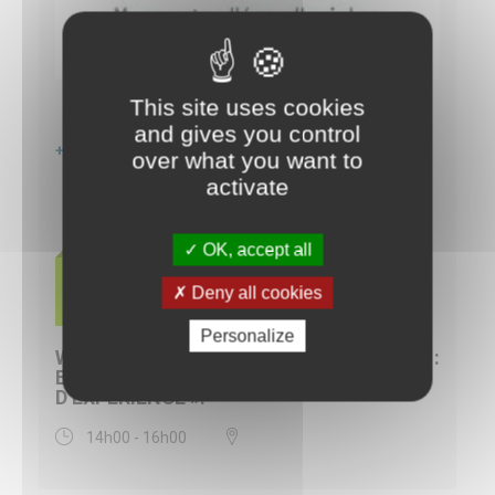
This site uses cookies
and gives you control
+ Google Agenda
+ Exporter vers iCal
over what you want to
activate
OK, accept all
17
NOV
Deny all cookies
Personalize
WEBINAIRE « MILIEUX HUMIDES ET SCOT :
ENJEUX, MÉTHODES ET RETOURS
D’EXPÉRIENCE ».
14h00 - 16h00