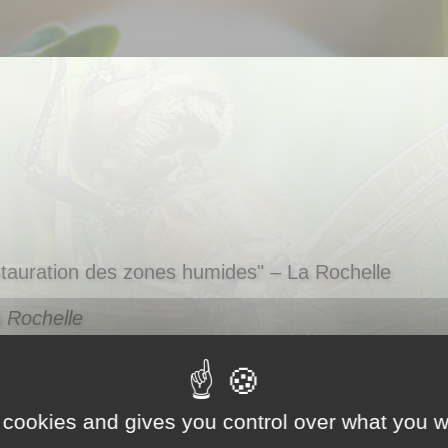
tauration des zones humides" – La Rochelle
 Rochelle
 d’inscription ci-après. Après validation un mail de confirmation vous
s tard 10 jours avant la journée afin de vous transmettre les derniè
 cookies and gives you control over what you w
ique est désormais close.