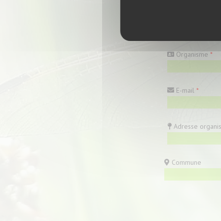
Nom
*
Organisme
*
E-mail
*
Adresse organi
Commune