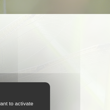
 sera envoyé.
res informations.
ant to activate