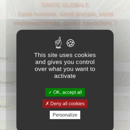
SANTE GLOBALE
Santé humaine, santé animale, santé
environnementale, quelles interactions ?
Vendredi 22 septembre 2023
au Palais des congrès de Rochefort
This site uses cookies
Nom
*
and gives you control
over what you want to
activate
Prenom
*
OK, accept all
Deny all cookies
Mail
*
Personalize