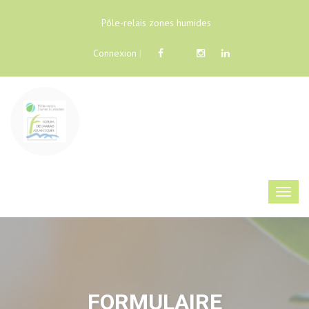
Pôle-relais zones humides
Connexion
|
FORMULAIRE