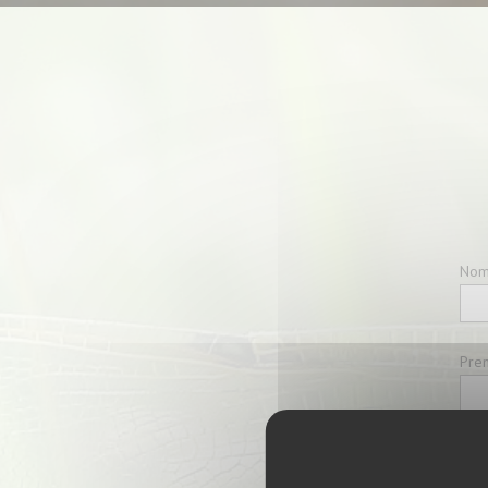
No
Pre
Stru