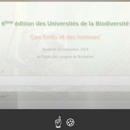
ème
6
édition des Universités de la Biodiversité
“Des forêts et des hommes"
Vendredi 20 septembre 2024
au Palais des congrès de Rochefort
m
*
nom
*
cture