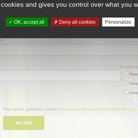
 cookies and gives you control over what you w
esse postale
*
OK, accept all
Deny all cookies
Personalize
*
Je partici
Tout
Uniq
Uniq
Pour toutes questions, écrivez à
les.universites.biodiversite@gmail.com