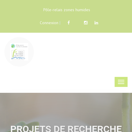
Pôle-relais zones humides
Connexion
|
PROJETS DE RECHERCHE