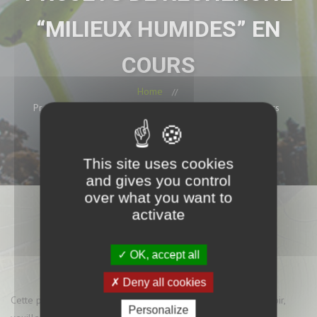
“MILIEUX HUMIDES” EN
COURS
Home
Protégé : Projets de recherche “milieux humides” en cours
This site uses cookies
and gives you control
over what you want to
activate
OK, accept all
Deny all cookies
Cette publication est protégée par un mot de passe. Pour la voir,
Personalize