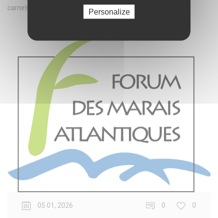
carnets en ce début d’année
Personalize
05 01, 2026
0
0