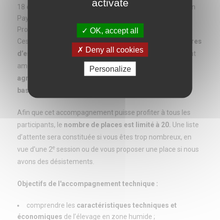
activate
18 et 19 avril à Pontchâteau (44), animés par l'association
Paysans de nature® et son relai régional Ligue pour la
Protection des Oiseaux (LPO).
Public cible :
OK, accept all
Ces deux journées ciblent prioritairement les
gestionnaires
Deny all cookies
d’espaces naturels
et les
éleveurs
qui portent, qui seront
amenés ou qui souhaiteraient
porter des projets
Personalize
agroécologique pastoraux en zone humides sur le
bassin de la Loire
.
Afin que cet accompagnement puisse profiter à tous les
participants, le
nombre de places est limité à 20.
Une liste
d’attente sera constituée si vous êtes trop nombreux, en
e
vue d’une 2
session ou de vous proposer une place si nous
avons des désistements.
Objectifs de l'accompagnement technique :
comprendre les
caractéristiques techniques et
économiques
de l’élevage en zone humide ;