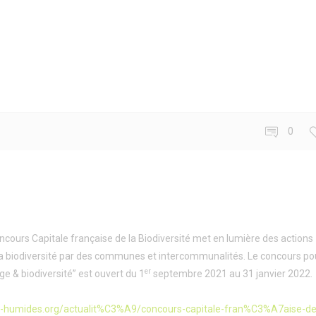
0
cours Capitale française de la Biodiversité met en lumière des actions
la biodiversité par des communes et intercommunalités. Le concours po
er
e & biodiversité” est ouvert du 1
septembre 2021 au 31 janvier 2022.
-humides.org/actualit%C3%A9/concours-capitale-fran%C3%A7aise-de