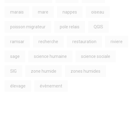
marais
mare
nappes
oiseau
poisson migrateur
pole relais
QGIS
ramsar
recherche
restauration
riviere
sage
science humaine
science sociale
SIG
zone humide
zones humides
élevage
évènement