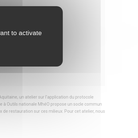
ant to activate
 NATIONALE MHÉO
itaine, un atelier sur l'application du protocole
Boîte à Outils nationale MhéO propose un socle commun
 de restauration sur ces milieux. Pour cet atelier, nous