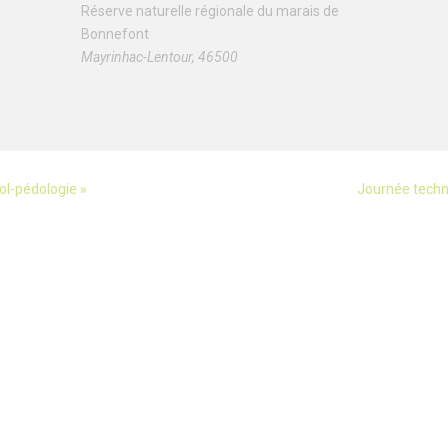
Réserve naturelle régionale du marais de
Bonnefont
Mayrinhac-Lentour
,
46500
sol-pédologie »
Journée techn
NOUS SUIVRE
mides
S'INSCRIRE À NOTRE NEWS
es et actions
ation
C'est par ici