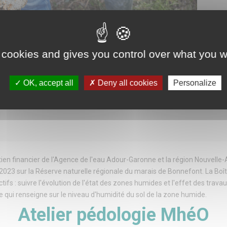
 cookies and gives you control over what you w
OK, accept all
Deny all cookies
Personalize
ON DU PROTOCOLE PÉDOLOGIE DE LA BOITE À OUTILS
yrinhac-Lentour
,
46500
en financier de l'Agence de l'eau Adour-Garonne et la région Nouvelle-Aqu
ril 2023 sur la Réserve naturelle régionale du marais de Bonnefont. La 
fs : suivre l'évolution de l'état des zones humides et l'effet des travaux
qui renseigne sur le niveau d'humidité du sol de la zone humide.
Atelier pédologie MhéO