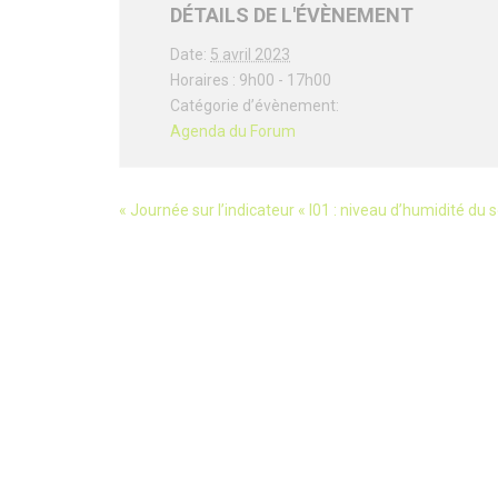
DÉTAILS DE L'ÉVÈNEMENT
Date:
5 avril 2023
Horaires :
9h00 - 17h00
Catégorie d’évènement:
Agenda du Forum
«
Journée sur l’indicateur « I01 : niveau d’humidité du 
évènement
Navigation
Zones hu
Le FMA
Programm
Document