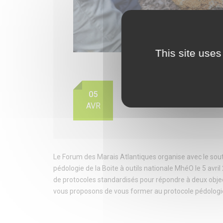
This site uses
ATELIER D’APPLICATI
05
9h00 - 17h00
Ma
AVR
Le Forum des Marais Atlantiques organise avec le souti
pédologie de la Boite à outils nationale MhéO le 5 av
de protocoles standardisés pour répondre à deux objecti
vous proposons de vous former au protocole pédologie 