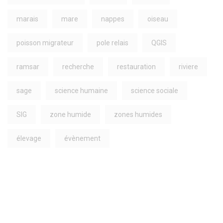
marais
mare
nappes
oiseau
poisson migrateur
pole relais
QGIS
ramsar
recherche
restauration
riviere
sage
science humaine
science sociale
SIG
zone humide
zones humides
élevage
évènement