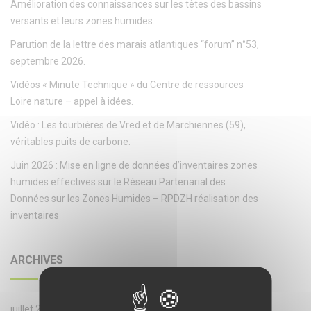
Amélioration des connaissances sur les têtes des bassins
versants et leurs zones humides.
Parution de la lettre des marais atlantiques “forum” n°53,
septembre 2026.
Vidéos « Minute Technique » du Centre de ressources
Loire nature – appel à idées.
Vidéo : Les tourbières de Vred et de Marchiennes (59),
véritables puits de carbone.
Juin 2026 : Mise en ligne de données d’inventaires zones
humides effectives sur le Réseau Partenarial des
Données sur les Zones Humides – RPDZH réalisation des
inventaires
ARCHIVES
juillet 2026