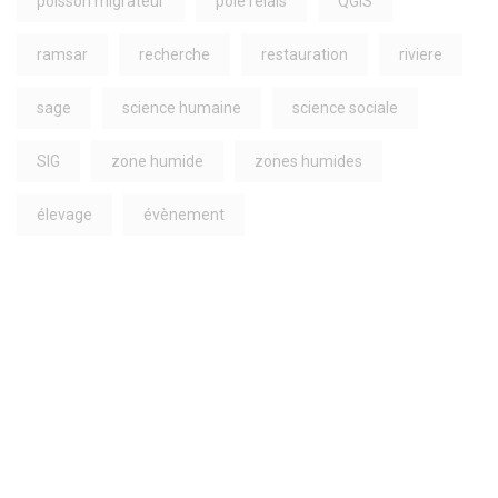
poisson migrateur
pole relais
QGIS
ramsar
recherche
restauration
riviere
sage
science humaine
science sociale
SIG
zone humide
zones humides
élevage
évènement