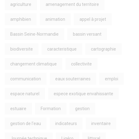
agriculture
amenagement du territoire
amphibien
animation
appel à projet
Bassin Seine-Normandie
bassin versant
biodiversite
caracteristique
cartographie
changement climatique
collectivite
communication
eaux souterraines
emploi
espace naturel
espece exotique envahissante
estuaire
Formation
gestion
gestion de l'eau
indicateurs
inventaire
Journée technique
Ligéro
littoral