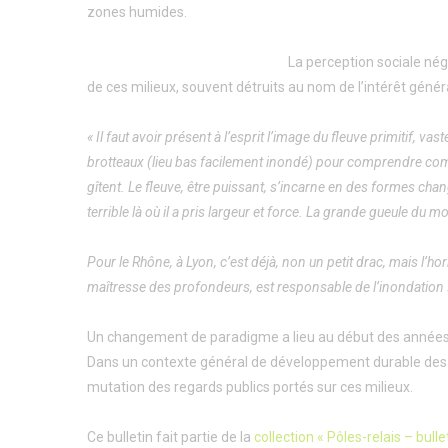
zones humides.
La perception sociale nég
de ces milieux, souvent détruits au nom de l’intérêt généra
« Il faut avoir présent à l’esprit l’image du fleuve primitif, v
brotteaux (lieu bas facilement inondé) pour comprendre combi
gîtent. Le fleuve, être puissant, s’incarne en des formes cha
terrible là où il a pris largeur et force. La grande gueule du 
Pour le Rhône, à Lyon, c’est déjà, non un petit drac, mais l’hor
maîtresse des profondeurs, est responsable de l’inondation » 
Un changement de paradigme a lieu au début des années 
Dans un contexte général de développement durable des t
mutation des regards publics portés sur ces milieux.
Ce bulletin fait partie de la
collection « Pôles-relais – bull