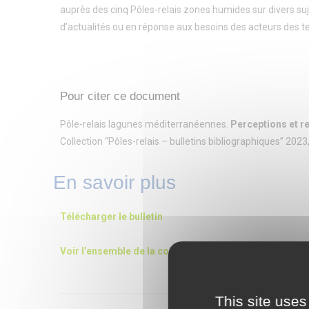
auprès des cinq Pôles-relais zones humides sur divers sujets.
d’actualités ou en réponse aux besoins des acteurs des ter
Pour citer ce document
Pôle-relais lagunes méditerranéennes.
Perceptions et r
Collection “Pôles-relais – bulletins bibliographiques” 2023,
En savoir plus
Télécharger le bulletin
Voir l’ensemble de la collection « Pôles-relais – bullet
This site uses