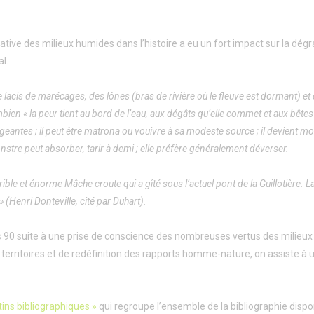
ative des milieux humides dans l’histoire a eu un fort impact sur la dég
l.
aste lacis de marécages, des lônes (bras de rivière où le fleuve est dormant) et
en « la peur tient au bord de l’eau, aux dégâts qu’elle commet et aux bêtes 
ngeantes ; il peut être matrona ou vouivre à sa modeste source ; il devient m
monstre peut absorber, tarir à demi ; elle préfère généralement déverser.
rible et énorme Mâche croute qui a gîté sous l’actuel pont de la Guillotière. L
(Henri Donteville, cité par Duhart).
90 suite à une prise de conscience des nombreuses vertus des milieux
erritoires et de redéfinition des rapports homme-nature, on assiste à 
etins bibliographiques »
qui regroupe l’ensemble de la bibliographie dispo