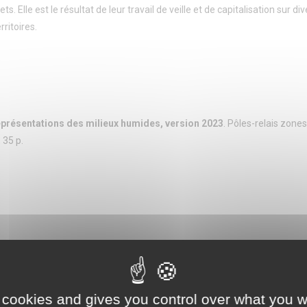
 Elle est le résultat de leur travail de veille et de capitalisation sur div
ritoires.
eprésentations des milieux humides, version 2023
. Pôles-relais zone
 35 p.
ins bibliographiques »
 cookies and gives you control over what you w