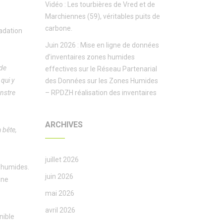
Vidéo : Les tourbières de Vred et de
Marchiennes (59), véritables puits de
carbone.
radation
Juin 2026 : Mise en ligne de données
d’inventaires zones humides
 de
effectives sur le Réseau Partenarial
qui y
des Données sur les Zones Humides
onstre
– RPDZH réalisation des inventaires
ARCHIVES
a bête,
juillet 2026
 humides.
juin 2026
une
mai 2026
avril 2026
nible