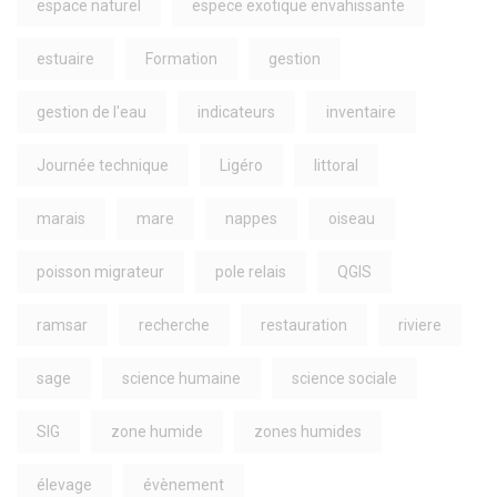
espace naturel
espece exotique envahissante
estuaire
Formation
gestion
gestion de l'eau
indicateurs
inventaire
Journée technique
Ligéro
littoral
marais
mare
nappes
oiseau
poisson migrateur
pole relais
QGIS
ramsar
recherche
restauration
riviere
sage
science humaine
science sociale
SIG
zone humide
zones humides
élevage
évènement