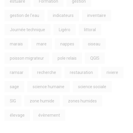
estuaire
Formation
gestion
gestion de l'eau
indicateurs
inventaire
Journée technique
Ligéro
littoral
marais
mare
nappes
oiseau
poisson migrateur
pole relais
QGIS
ramsar
recherche
restauration
riviere
sage
science humaine
science sociale
SIG
zone humide
zones humides
élevage
évènement